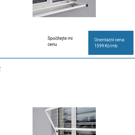
Spočítejte mi
Orientační cena:
cenu
1599 Kč/mb
í