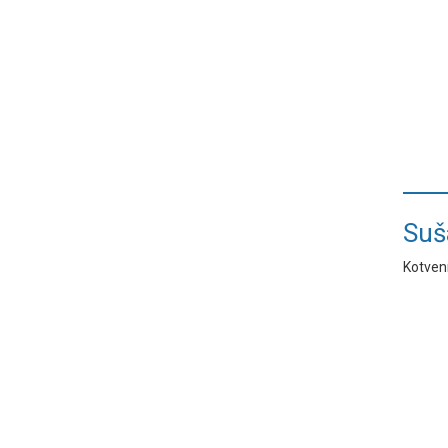
Suš
Kotvení