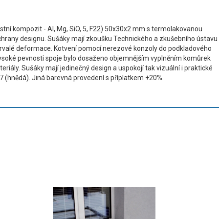
ostní kompozit - Al, Mg, SiO, 5, F22) 50x30x2 mm s termolakovanou
chrany designu. Sušáky mají zkoušku Technického a zkušebního ústavu
 trvalé deformace. Kotvení pomocí nerezové konzoly do podkladového
o vysoké pevnosti spoje bylo dosaženo objemnějším vyplněním komůrek
iály. Sušáky mají jedinečný design a uspokojí tak vizuální i praktické
 (hnědá). Jiná barevná provedení s příplatkem +20%.