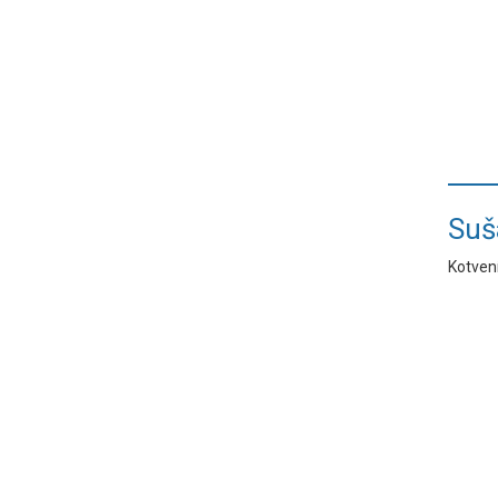
Suš
Kotvení