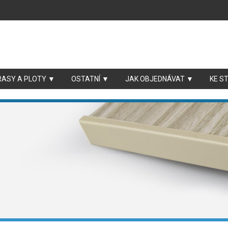
RASY A PLOTY ▼
OSTATNÍ ▼
JAK OBJEDNÁVAT ▼
KE S