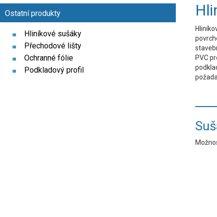
Hli
Ostatní produkty
Hliníko
Hliníkové sušáky
povrch
Přechodové lišty
staveb
Ochranné fólie
PVC pr
podklad
Podkladový profil
požada
Suš
Možnos