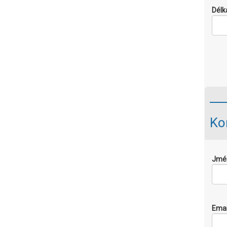
Délk
Ko
Jmé
Emai