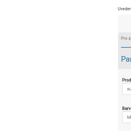
Uveden
Pro z
Pa
Prod
Barv