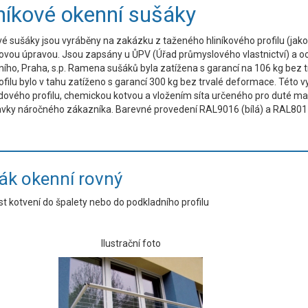
níkové okenní sušáky
vé sušáky jsou vyráběny na zakázku z taženého hliníkového profilu (jak
ovou úpravou. Jsou zapsány u ŮPV (Úřad průmyslového vlastnictví) a o
ního, Praha, s.p. Ramena sušáků byla zatížena s garancí na 106 kg bez
ofilu bylo v tahu zatíženo s garancí 300 kg bez trvalé deformace. Tét
ového profilu, chemickou kotvou a vložením síta určeného pro duté mater
vky náročného zákazníka. Barevné provedení RAL9016 (bílá) a RAL8017
ák okenní rovný
t kotvení do špalety nebo do podkladního profilu
Ilustrační foto