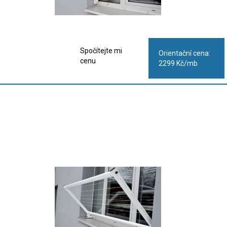
Spočítejte mi
Orientační cena:
cenu
2299 Kč/mb