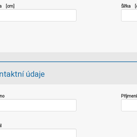
a
[cm]
Šířka
[
ntaktní údaje
no
Příjmení
l